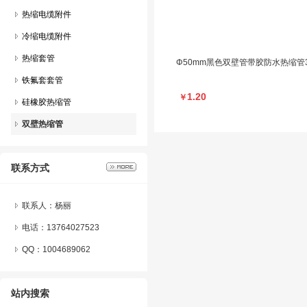
热缩电缆附件
冷缩电缆附件
热缩套管
Φ50mm黑色双壁管带胶防水热缩
铁氟套套管
1.20
￥
硅橡胶热缩管
双壁热缩管
联系方式
联系人：杨丽
电话：13764027523
QQ：
1004689062
站内搜索