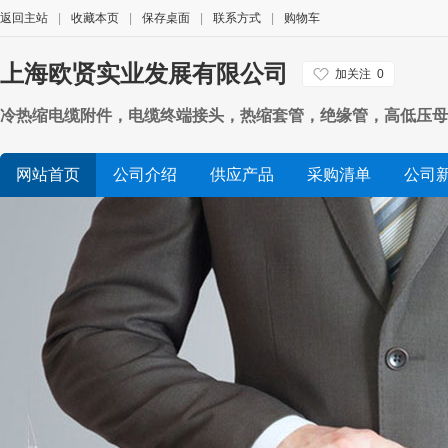
返回主站
|
收藏本页
|
保存桌面
|
联系方式
|
购物车
上海欧贤实业发展有限公司
加关注
0
冷热缩电缆附件，电缆终端接头，热缩套管，绝缘管，高低压母
网站首页
公司介绍
供应产品
采购清单
公司