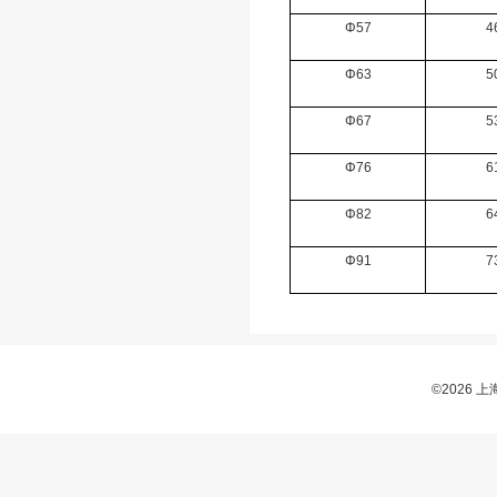
Φ57
4
Φ63
5
Φ67
5
Φ76
6
Φ82
6
Φ91
7
©2026