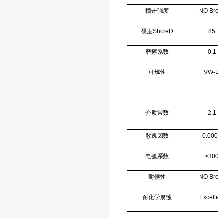
撞击强度
-NO Br
硬度ShoreD
85
磨擦系数
0.1
可燃性
VW-
介质常数
2.1
散逸因数
0.000
电弧系数
>30
耐候性
NO Br
耐化学腐蚀
Excell