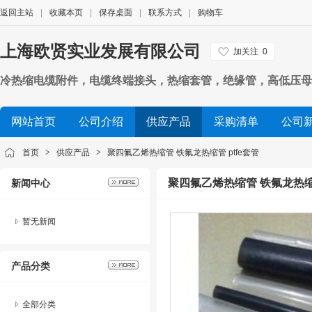
返回主站
|
收藏本页
|
保存桌面
|
联系方式
|
购物车
上海欧贤实业发展有限公司
加关注
0
冷热缩电缆附件，电缆终端接头，热缩套管，绝缘管，高低压母
网站首页
公司介绍
供应产品
采购清单
公司
首页
>
供应产品
>
聚四氟乙烯热缩管 铁氟龙热缩管 ptfe套管
聚四氟乙烯热缩管 铁氟龙热缩管
新闻中心
暂无新闻
产品分类
全部分类