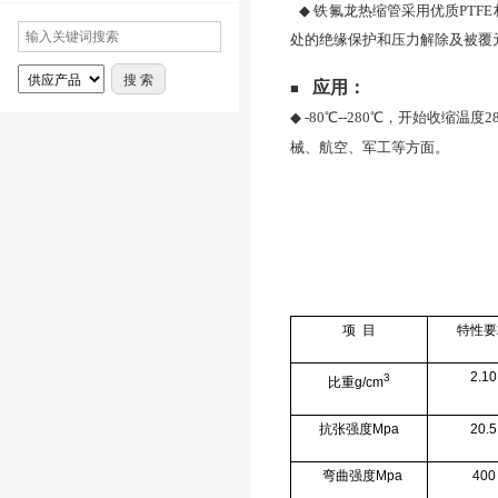
◆
铁氟龙热缩管采用优质PTF
处的绝缘保护和压力解除及被覆
应用：
■
◆
-80
℃--280℃，开始收缩
械、航空、军工等方面。
项 目
特性要
2.10
3
比重g/cm
抗张强度Mpa
20.5
弯曲强度Mpa
400