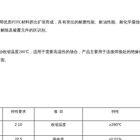
用优质PTFE材料挤出扩张而成，
具有突出的耐磨性能、耐油性能、耐化学腐蚀
力解除及被覆元件的区识别。
℃，开始收缩温度280℃，适用于需要高温性的场合，产品主要用于连接焊接处的
方面。
特性要求
项 目
特性
2.10
收缩温度
≥280℃
20.5
吸收率
≤0.01%