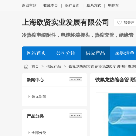
返回主站
|
收藏本页
|
保存桌面
|
联系方式
|
购物车
上海欧贤实业发展有限公司
加关注
冷热缩电缆附件，电缆终端接头，热缩套管，绝缘管，
网站首页
公司介绍
供应产品
采购清单
首页
>
供应产品
>
铁氟龙热缩套管 耐高温260度 透明阻燃
铁氟龙热缩套管 耐
新闻中心
暂无新闻
产品分类
全部分类