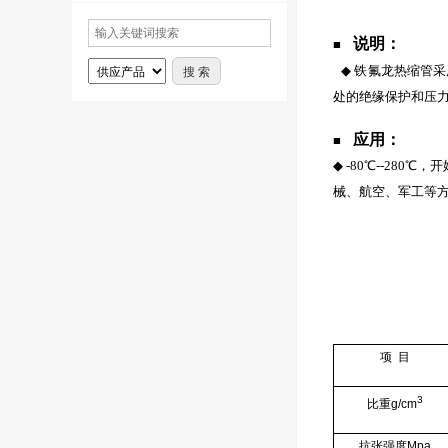
说明：
■
◆
铁氟龙热缩管采
处的绝缘保护和压
应用：
■
◆
-80
℃--280
械、航空、军工等
项 目
3
比重g/cm
抗张强度Mpa