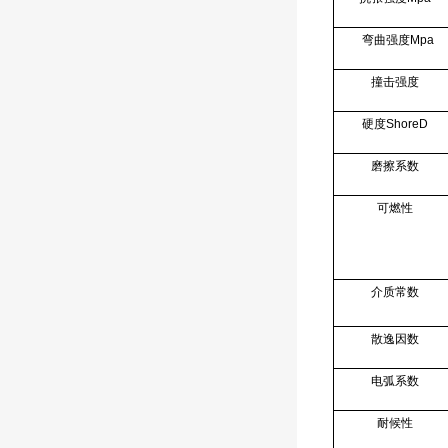
弯曲强度Mpa
撞击强度
硬度ShoreD
磨擦系数
可燃性
介质常数
散逸因数
电弧系数
耐候性