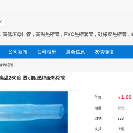
0
高低压母排管，高温热缩管，PVC热缩套管，硅橡胶热缩管，铁
公司新闻
公司相册
展会信息
友情链接
绝缘热缩管
高温260度 透明阻燃绝缘热缩管
1.00
单价
￥
销量
暂无
浏览
928
发货
上海