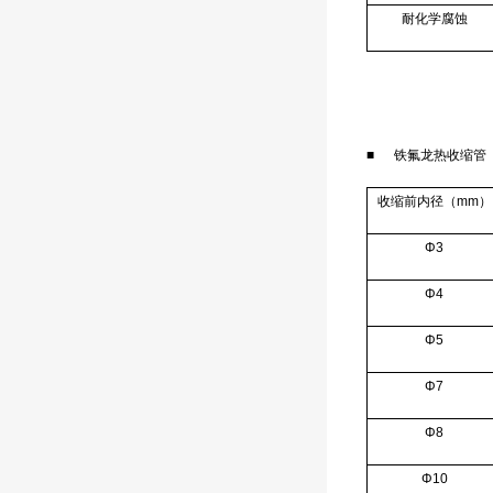
耐化学腐蚀
■ 铁氟龙热收缩管（
收缩前内径（mm）
Φ3
Φ4
Φ5
Φ7
Φ8
Φ10