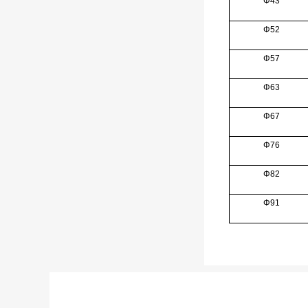
Φ43
Φ52
Φ57
Φ63
Φ67
Φ76
Φ82
Φ91