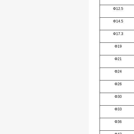
Φ12.5
Φ14.5
Φ17.3
Φ19
Φ21
Φ24
Φ26
Φ30
Φ33
Φ36