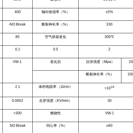
400
轴向收缩率（%）
≤5%
-NO Break
断裂伸长率（%）
330
85
空气烘箱老化
300℃
0.1
0.5
2
VW-1
老化后
抗张强度（Mpa）
20
断裂伸长率（%）
20
2.1
体积电阻率 （Ω/cm）
18
>10
0.0002
击穿强度（KV/mm）
30
>300
燃烧性
VW-1
NO Break
同心率（%）
≥60